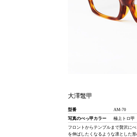
大澤鼈甲
型番
AM-70
写真のべっ甲カラー
極上トロ甲
フロントからテンプルまで贅沢にべ
を伸ばしたくなるような凛とした形