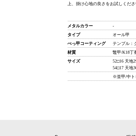
上、掛け心地の良さをお試しくださ
メタルカラー
-
タイプ
オール甲
べっ甲コーティング
テンプル
材質
鼈甲/K18丁
サイズ
52□16 天
54□17 天地3
※並甲/中